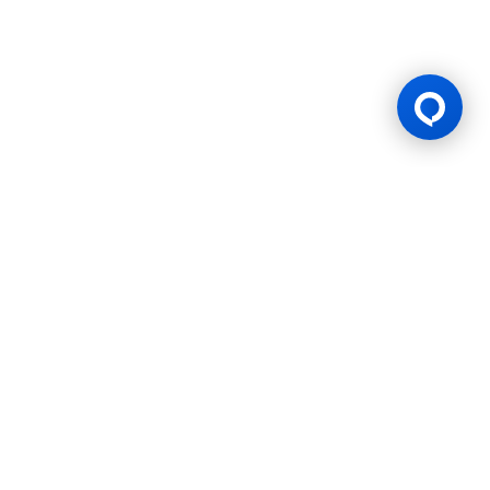
Lesen Permainan
BK8 diuruskan oleh Mettlemind Tech Ltd., nombor pendaftaran:
15779, dengan alamat berdaftar di Hamchako, Mutsamudu,
Pulau Autonomi Anjouan, Kesatuan Comoros. BK8 berlesen dan
dikawal selia oleh Kerajaan Pulau Autonomi Anjouan, Kesatuan