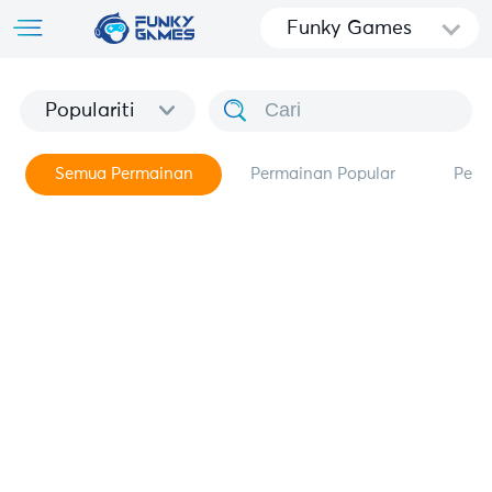
Funky Games
Populariti
Semua Permainan
Permainan Popular
Perm