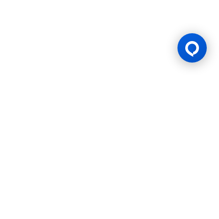
Lesen Permainan
BK8 diuruskan oleh Mettlemind Tech Ltd., nombor pendaftaran:
15779, dengan alamat berdaftar di Hamchako, Mutsamudu,
Pulau Autonomi Anjouan, Kesatuan Comoros. BK8 berlesen dan
dikawal selia oleh Kerajaan Pulau Autonomi Anjouan, Kesatuan