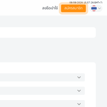
08/08/2026 15:57:27
(
GMT+7
)
ลงชื่อเข้าใช้
สมัครสมาชิก