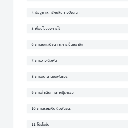
ข้อมูล และทรัพย์สินทางปัญญา
เงื่อนไขของการใช้
การลงทะเบียน และการเป็นสมาชิก
การวางเดิมพัน
การอนุญาตซอฟต์แวร์
การดำเนินการทางธุรกรรม
การสะสมเงินเดิมพันชนะ
โปรโมชั่น