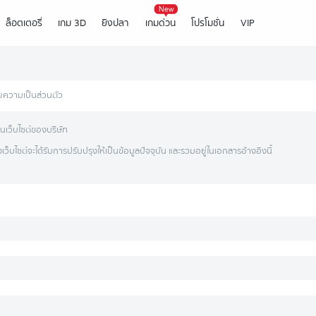
ล็อตเตอรี่
เกม 3D
ยิงปลา
เกมด่วน
โปรโมชั่น
VIP
ความเป็นส่วนตัว
านเว็บไซต์ของบริษัท
ว็บไซต์จะได้รับการปรับปรุงให้เป็นข้อมูลปัจจุบัน และรวมอยู่ในเอกสารอ้างอิงนี้