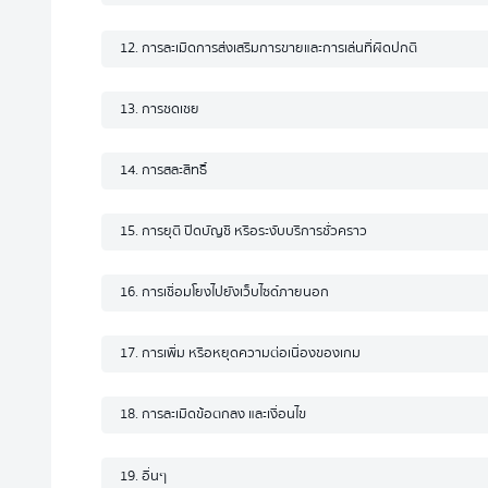
การละเมิดการส่งเสริมการขายและการเล่นที่ผิดปกติ
การชดเชย
การสละสิทธิ์
การยุติ ปิดบัญชี หรือระงับบริการชั่วคราว
การเชื่อมโยงไปยังเว็บไซด์ภายนอก
การเพิ่ม หรือหยุดความต่อเนื่องของเกม
การละเมิดข้อตกลง และเงื่อนไข
อื่นๆ