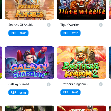
Secrets Of Anubis
Tiger Warrior
RTP
96.85
RTP
97.13
Brothers Kingdom 2
Galaxy Guardian
RTP
96.85
RTP
96.85