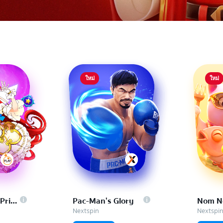
ใหม่
ใหม่
BK8 Starlight Princess
Pac-Man's Glory
Nom N
Nextspin
Nextspi