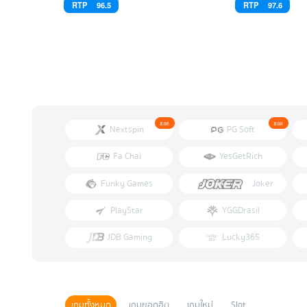
RTP
96.5
RTP
97.6
ฮอต
ฮอต
Nextspin
PG Soft
Fa Chai
YesGetRich
Funky Games
Joker
PlayStar
YGGDrasil
JDB Gaming
Lucky365
เกมทั้งหมด
เกมยอดฮิต
เกมใหม่
slot