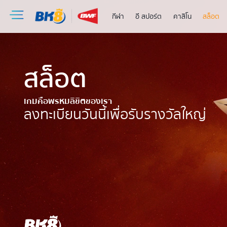
กีฬา
อี สปอร์ต
คาสิโน
สล็อต
สล็อต
เกมคือพรหมลิขิตของเรา
ลงทะเบียนวันนี้เพื่อรับรางวัลใหญ่