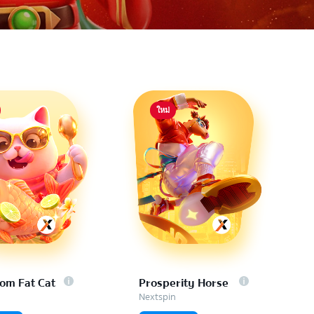
ใหม่
om Fat Cat
Prosperity Horse
n
Nextspin