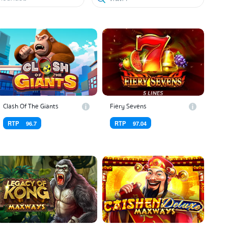
Fiery Sevens
Clash Of The Giants
RTP
97.04
RTP
96.7