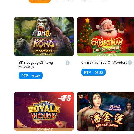
BK8 Legacy Of Kong
Christmas Tree Of Wonders
Maxways
RTP
96.52
RTP
96.42