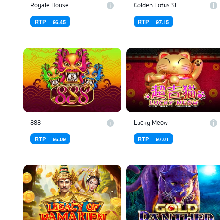
Royale House
Golden Lotus SE
RTP
96.45
RTP
97.15
888
Lucky Meow
RTP
96.09
RTP
97.01