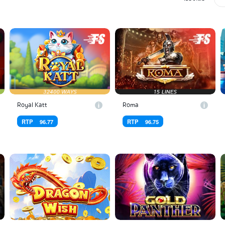
Royal Katt
Roma
RTP
96.77
RTP
96.75