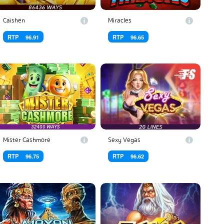
Caishen
Miracles
RTP
96.91
RTP
96.65
Mister Cashmore
Sexy Vegas
RTP
96.75
RTP
96.62