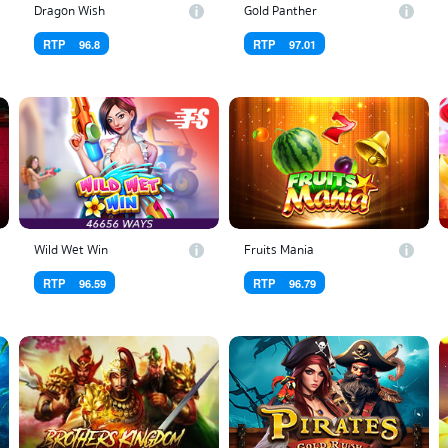
Dragon Wish
Gold Panther
RTP
96.8
RTP
97.01
Wild Wet Win
Fruits Mania
RTP
96.59
RTP
96.79