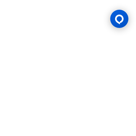
游戏许可证
BK8 由 Mettlemind Tech Ltd.（注册号：15779）运营，注册地址
位于科摩罗联盟安茹安自治岛穆察穆都市Hamchako区。BK8持有
科摩罗联盟安茹安自治岛政府颁发的合法牌照（许可证号：ALSI-
202504032-FI2），并受其监管。BK8已通过全部监管合规审查，
获得法律授权可开展一切机会游戏与投注活动。