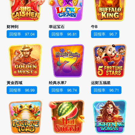
财神到
幸运宝石
牛B
回报率
97.04
回报率
96.81
回报率
96.7
黃金西域
经典水果7
运财五福星
回报率
96.99
回报率
96.74
回报率
96.71